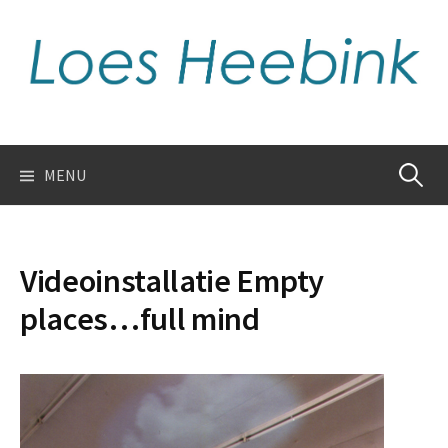
Skip
to
content
Zoeken
MENU
naar:
Videoinstallatie Empty
places…full mind