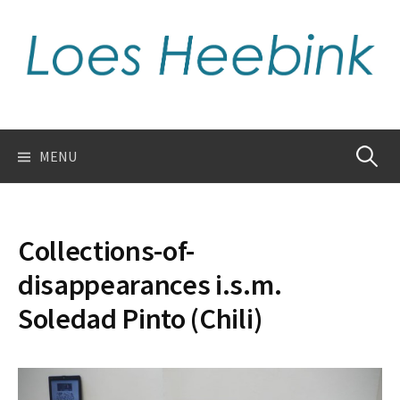
Skip
to
content
Zoeken
MENU
naar:
Collections-of-
disappearances i.s.m.
Soledad Pinto (Chili)