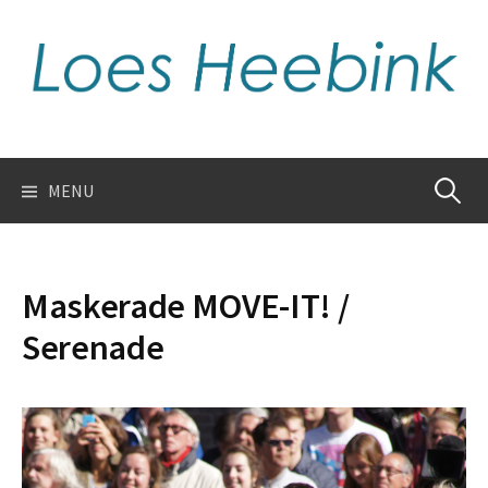
Skip
to
content
Zoeken
MENU
naar:
Maskerade MOVE-IT! /
Serenade